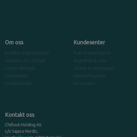
Om oss
Kundesenter
Butikker & åpningstider
Frakt & leveringstid
Historien om Chillout
Angrefrist & retur
Ledige stillinger
Garanti & reklamasjon
Kundeklubb
Kjøpsbetingelser
Kundeomtaler
Personvern
Kontakt oss
Chillout Holding AS
c/o Sajaco Nordic,