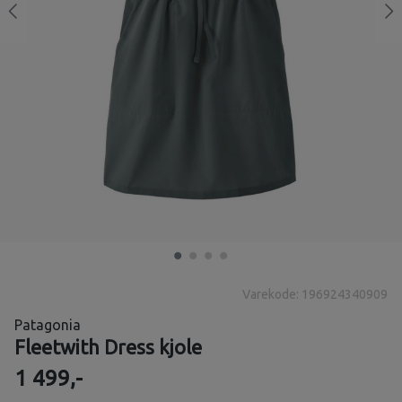
Varekode: 196924340909
Patagonia
Fleetwith Dress kjole
1 499,-