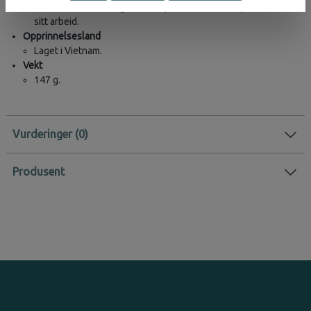
menneskene som lagde dette produktet fikk en premie for
sitt arbeid.
Opprinnelsesland
Laget i Vietnam.
Vekt
147 g.
Vurderinger
Produsent