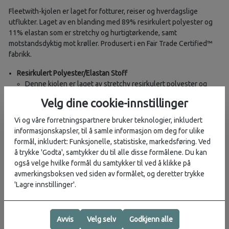
Fleetwith-kjolen er laget for fotturer, reiser og hverdagslige
utflukter. Laget av en blanding med 89% resirkulert polyester og
11% elastan som er stretchy og hurtigtørkende, samt
motstandsdyktig mot krøller. Produsert i en Fair Trade Certified™
fabrikk.
Resirkulert Polyester/Elastan Stoff
Denne kjolen er laget av stretchy resirkulert polyester og
elastan vevet for komfort og bevegelighet.
Velg dine cookie-innstillinger
Klassisk Silhuett
Klassisk tankkjole silhuett.
Vi og våre forretningspartnere bruker teknologier, inkludert
Innkapslet Snor i Midjen
informasjonskapsler, til å samle informasjon om deg for ulike
Senket midje og innkapslet snor skaper en moderne form og
formål, inkludert: Funksjonelle, statistiske, markedsføring. Ved
gir mulighet for en tilpasset passform.
å trykke 'Godta', samtykker du til alle disse formålene. Du kan
Forlommer
også velge hvilke formål du samtykker til ved å klikke på
Tre forlommer: to sideinnganger med en ekstra skjult
avmerkingsboksen ved siden av formålet, og deretter trykke
glidelåslomme på høyre side.
'Lagre innstillinger'.
Rett Nederkant
Rett nederkant faller over knærne.
Støtter Menneskene som Lagde Dette Produktet
Avvis
Velg selv
Godkjenn alle
Laget i en Fair Trade Certified™ fabrikk, noe som betyr at