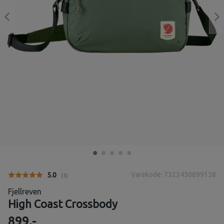
Varekode: 7323450899158
Gjennomsnittskarakter:
5.0
(
stemmer:
5
)
Fjellreven
High Coast Crossbody
899,-