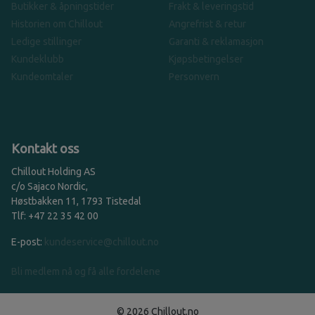
Butikker & åpningstider
Frakt & leveringstid
Historien om Chillout
Angrefrist & retur
Ledige stillinger
Garanti & reklamasjon
Kundeklubb
Kjøpsbetingelser
Kundeomtaler
Personvern
Kontakt oss
Chillout Holding AS
c/o Sajaco Nordic,
Høstbakken 11, 1793 Tistedal
Tlf: +47 22 35 42 00
E-post:
kundeservice@chillout.no
Bli medlem nå og få alle fordelene
© 2026 Chillout.no