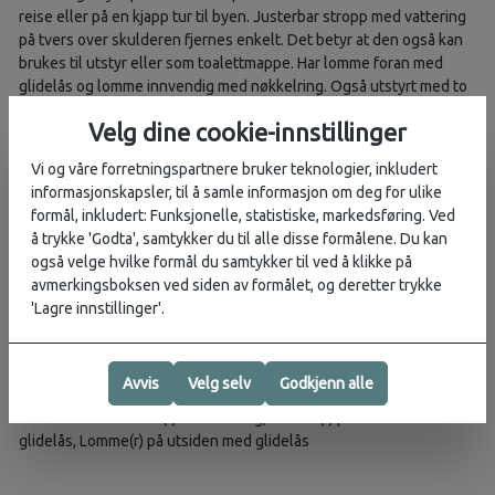
reise eller på en kjapp tur til byen. Justerbar stropp med vattering
på tvers over skulderen fjernes enkelt. Det betyr at den også kan
brukes til utstyr eller som toalettmappe. Har lomme foran med
glidelås og lomme innvendig med nøkkelring. Også utstyrt med to
nettinglommer innvendig for å holde ekstra orden på ting. Enkel og
Velg dine cookie-innstillinger
allsidig måte å bære med deg alt du trenger av ting.
Vi og våre forretningspartnere bruker teknologier, inkludert
Materiale:
100% polyamid 210D
informasjonskapsler, til å samle informasjon om deg for ulike
Innerstoff:
100% polyamid 210D
formål, inkludert: Funksjonelle, statistiske, markedsføring. Ved
Høyde:
16 cm
å trykke 'Godta', samtykker du til alle disse formålene. Du kan
Bredde:
24 cm
også velge hvilke formål du samtykker til ved å klikke på
Dybde:
7 cm
avmerkingsboksen ved siden av formålet, og deretter trykke
Volum:
3 l
'Lagre innstillinger'.
Vekt:
300 g
Vektreferanse:
i størrelse One size
Avvis
Velg selv
Godkjenn alle
Antall lommer:
4
Lommer:
Innerlomme(r) med netting, Lomme(r) på innsiden med
glidelås, Lomme(r) på utsiden med glidelås