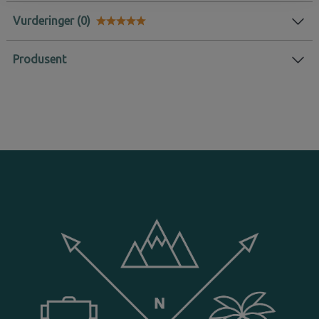
Vurderinger
Karakter:
5.0 av 5 mulige
Produsent