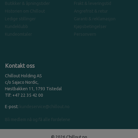
Butikker & åpningstider
Frakt & leveringstid
Historien om Chillout
Angrefrist & retur
Ledige stillinger
Garanti & reklamasjon
Kundeklubb
Kjøpsbetingelser
Kundeomtaler
Personvern
Kontakt oss
Chillout Holding AS
c/o Sajaco Nordic,
Høstbakken 11, 1793 Tistedal
Tlf: +47 22 35 42 00
E-post:
kundeservice@chillout.no
Bli medlem nå og få alle fordelene
© 2026 Chillout.no