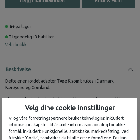
Legg i handlekurven
Klikk & Hent
5+
på lager
Tilgjengelig i 3 butikker
Velg butikk
Beskrivelse
Dette er en jordet adapter
Type K
som brukes i Danmark,
Færøyene og Grønland.
The Danish standard socket is used in 9 countries around the
world. Our SKROSS® Country Adapter Europe to Denmark
Velg dine cookie-innstillinger
provides a reliable and easy connection fordevices with a Euro
Vi og våre forretningspartnere bruker teknologier, inkludert
plug or Safety plug CEE 7/7, safely enabling the use of power
informasjonskapsler, til å samle informasjon om deg for ulike
hungry devices such as laptops and hairdryers.
formål, inkludert: Funksjonelle, statistiske, markedsføring. Ved
å trykke 'Godta', samtykker du til alle disse formålene. Du kan