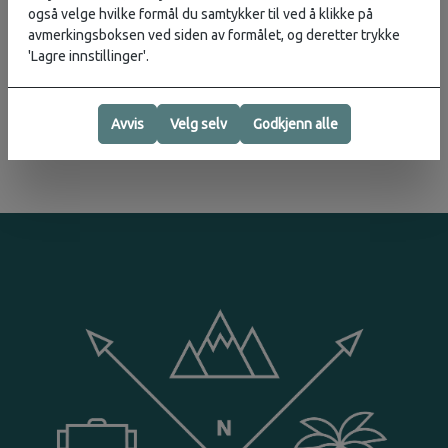
også velge hvilke formål du samtykker til ved å klikke på
Vurderinger
avmerkingsboksen ved siden av formålet, og deretter trykke
'Lagre innstillinger'.
Produsent
Avvis
Velg selv
Godkjenn alle