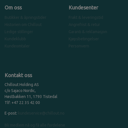
Om oss
Kundesenter
Butikker & åpningstider
Frakt & leveringstid
Historien om Chillout
Angrefrist & retur
Ledige stillinger
Garanti & reklamasjon
Kundeklubb
Kjøpsbetingelser
Kundeomtaler
Personvern
Kontakt oss
Chillout Holding AS
c/o Sajaco Nordic,
Høstbakken 11, 1793 Tistedal
Tlf: +47 22 35 42 00
E-post:
kundeservice@chillout.no
Bli medlem nå og få alle fordelene