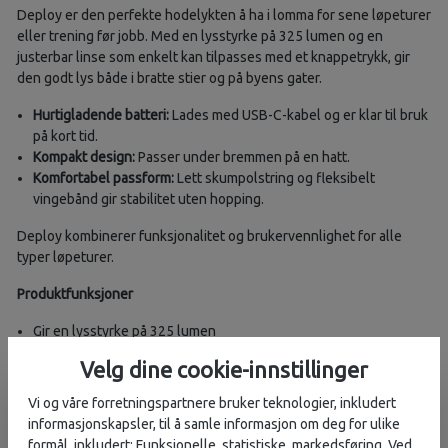
Deploy er den perfekte hodelykten å ha i lomma for sene løpeturer
eller trening før jobb. Med en lysstyrke på 325 lumen og en
justerbar linse som enkelt kan tilpasses med et knappetrykk, gir
den godt lys både i bratte stier og på byens gater.
Hurtigladende batteri:
Lades med USB-C-kabel og er klar til bruk
på kort tid.
Kompakt design:
Passer under bremmen på en hatt.
Komfortabel passform:
Lett skumpolstring og fleksibelt
vingebånd gir stabilitet uten hopping.
Deploy kombinerer funksjonalitet og brukervennlighet for alle
typer løpeturer.
Produktfunksjoner
Gir en lysstyrke på 325 lumen
Justerbar linse for enkelt å tilpasse lysstrålen med et
Velg dine cookie-innstillinger
knappetrykk
Lite og kompakt design som passer under bremmen på en hatt
Vi og våre forretningspartnere bruker teknologier, inkludert
Fleksibelt vingebånd gir stabil og komfortabel passform
informasjonskapsler, til å samle informasjon om deg for ulike
Hurtiglading med USB-C-kabel
formål, inkludert: Funksjonelle, statistiske, markedsføring. Ved