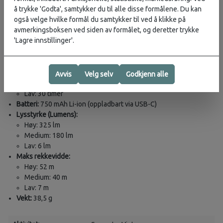
Vannavstøtende (IPX4)
å trykke 'Godta', samtykker du til alle disse formålene. Du kan
360-graders synlighet med reflekterende hodebånd
også velge hvilke formål du samtykker til ved å klikke på
avmerkingsboksen ved siden av formålet, og deretter trykke
Tekniske spesifikasjoner
'Lagre innstillinger'.
Vanntetthet:
IPX4 (tåler vannsprut fra alle retninger)
Maks brenntid:
Høy: 2,5 timer
Avvis
Velg selv
Godkjenn alle
Medium: 4,3 timer
Lav: 30 timer
Batteri:
750 mAh Li-ion (oppladbart via USB-C)
Lysstyrke (Lumens):
Høy: 325 lm
Medium: 180 lm
Lav: 6 lm
Maks rekkevidde:
Høy: 52 m
Medium: 40 m
Lav: 7 m
Vekt:
38,5 g