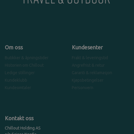
Om oss
Kundesenter
Butikker & åpningstider
Frakt & leveringstid
Historien om Chillout
Angrefrist & retur
Ledige stillinger
Garanti & reklamasjon
Kundeklubb
Kjøpsbetingelser
Kundeomtaler
Personvern
Kontakt oss
Chillout Holding AS