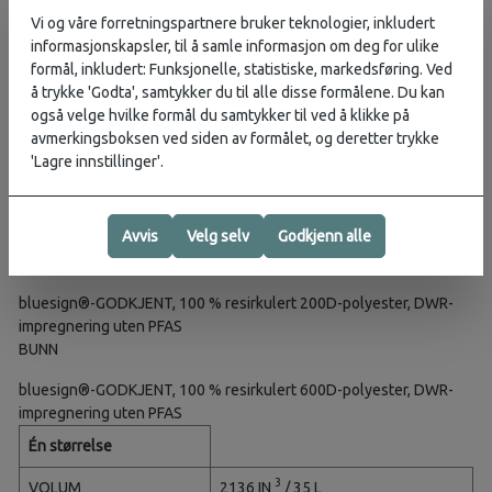
Koffertåpning med glidelås i full lengde og låsbare
Vi og våre forretningspartnere bruker teknologier, inkludert
glidelåsdragere
informasjonskapsler, til å samle informasjon om deg for ulike
Innvendige festestropper
formål, inkludert: Funksjonelle, statistiske, markedsføring. Ved
Innvendig nettinglomme
å trykke 'Godta', samtykker du til alle disse formålene. Du kan
Lav vekt: 0,92 kg.
også velge hvilke formål du samtykker til ved å klikke på
STOFF
avmerkingsboksen ved siden av formålet, og deretter trykke
'Lagre innstillinger'.
HOVED
bluesign®-GODKJENT, 100 % resirkulert 300D-polyester med<br
Avvis
Velg selv
Godkjenn alle
/> ripstop, DWR-impregnering uten PFAS
AKSENT
bluesign®-GODKJENT, 100 % resirkulert 200D-polyester, DWR-
impregnering uten PFAS
BUNN
bluesign®-GODKJENT, 100 % resirkulert 600D-polyester, DWR-
impregnering uten PFAS
Én størrelse
3
VOLUM
2136 IN
/ 35 L