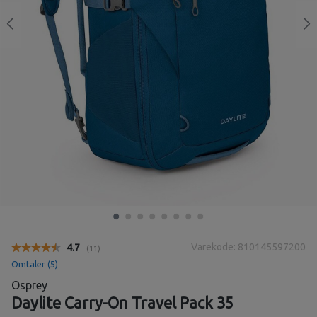
Varekode: 810145597200
Gjennomsnittskarakter:
4.7
(
stemmer:
11
)
Omtaler (
5
)
Osprey
Daylite Carry-On Travel Pack 35