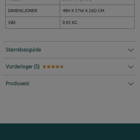
DIMENSJONER
49H X 37W X 26D CM
Vikt
0.92 KG
Størrelsesguide
Vurderinger
Karakter:
4.7 av 5 mulige
Produsent