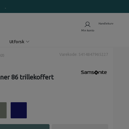
Utforsk
Varekode: 5414847965227
nomsnittskarakter:
(
stemmer:
2
)
ner 86 trillekoffert