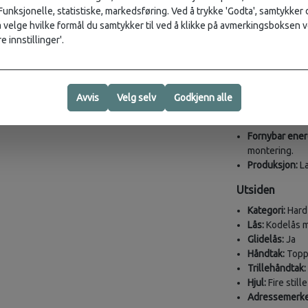
Volum:
144 L
 Funksjonelle, statistiske, markedsføring. Ved å trykke 'Godta', samtykker d
Gjennomsnittl
velge hvilke formål du samtykker til ved å klikke på avmerkingsboksen v
Vekt:
3.6 kg
e innstillinger'.
SKU:
122863-
Bærekraftskrit
Materialer:
Avvis
Velg selv
Godkjenn alle
100 % av vek
tilsvarende 
Fornybar ener
montering.
Produksjon:
La
Utsiden
Kategori:
Hard 
Lås:
Kodelås 
Glidelås:
Ja
Håndtak:
Topp-
Trillehåndtak:
Hjul:
Fire still
Adressemerke