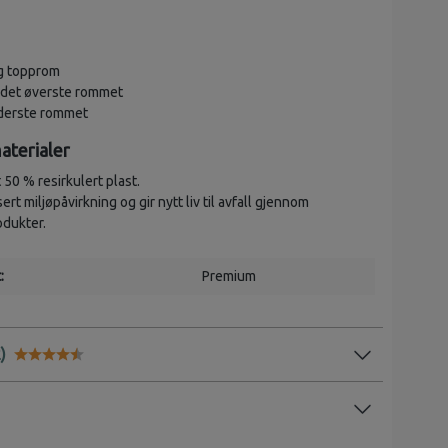
g topprom
i det øverste rommet
ederste rommet
aterialer
 50 % resirkulert plast.
sert miljøpåvirkning og gir nytt liv til avfall gjennom
odukter.
:
Premium
Karakter:
4.5 av 5 mulige