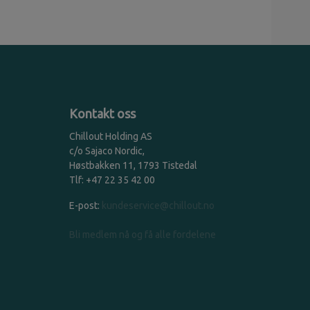
Kontakt oss
Chillout Holding AS
c/o Sajaco Nordic,
Høstbakken 11, 1793 Tistedal
Tlf: +47 22 35 42 00
E-post:
kundeservice@chillout.no
Bli medlem nå og få alle fordelene