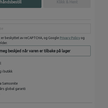
håndsbestill
Klikk & Hent
e
t er beskyttet av reCAPTCHA, og Google
Privacy Policy
og
elder.
 meg beskjed når varen er tilbake på lager
l
g i butikk
a Samsonite
rs global garanti
g