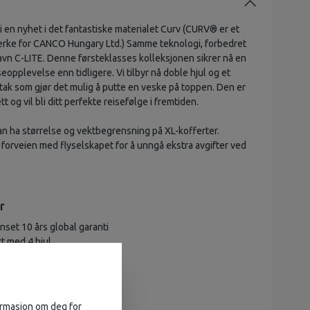
i en nyhet i det fantastiske materialet Curv (CURV® er et
erke for CANCO Hungary Ltd.) Samme teknologi, forbedret
avn C-LITE. Denne førsteklasses kolleksjonen sikrer nå en
opplevelse enn tidligere. Vi tilbyr nå doble hjul og et
ak som gjør det mulig å putte en veske på toppen. Den er
ett og vil bli ditt perfekte reisefølge i fremtiden.
kan ha størrelse og vektbegrensning på XL-kofferter.
 i forveien med flyselskapet for å unngå ekstra avgifter ved
r
set 10 års global garanti
t med 4 hjul
v™ (vevd polypropylen)
etallic
86 x 58 x 36 cm
L
formasjon om deg for