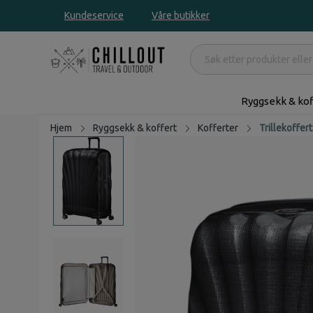
Kundeservice
Våre butikker
Ryggsekk & kof
Hjem
Ryggsekk & koffert
Kofferter
Trillekoffert