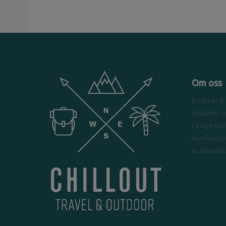
Om oss
Butikker &
Historien 
Ledige stil
Kundeklub
Kundeomta