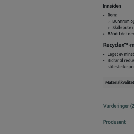
Innsiden
Rom:
Bunnrom o
Skillepute 
Bånd:
I det n
Recyclex™-m
Laget av minst
Bidrar til redu
slitesterke pr
Materialkvalitet
Vurderinger
Produsent