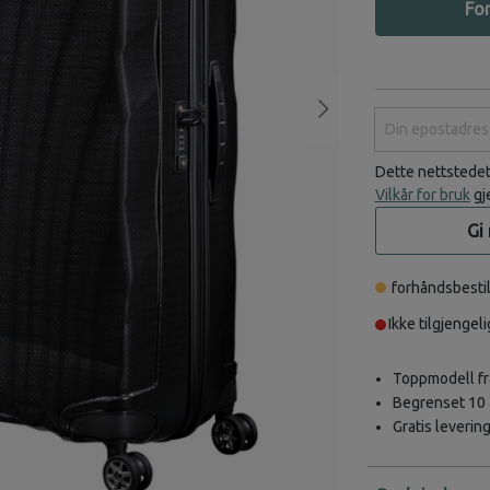
For
Din epostadress
Dette nettstede
Vilkår for bruk
gj
Gi
forhåndsbestil
Ikke tilgjengeli
Toppmodell fr
Begrenset 10 å
Gratis leverin