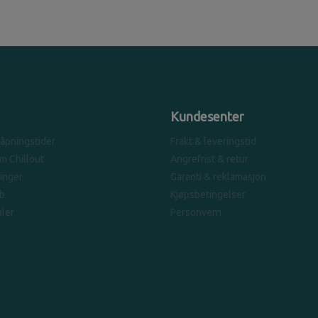
Kundesenter
 åpningstider
Frakt & leveringstid
om Chillout
Angrefrist & retur
linger
Garanti & reklamasjon
b
Kjøpsbetingelser
ler
Personvern