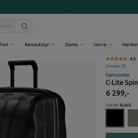
fert
Reiseutstyr
Dame
Herre
Merker
Gjen
4.5
Omtaler (
2
)
Samsonite
C-Lite Spin
6 299,-
COLOR:
BLACK