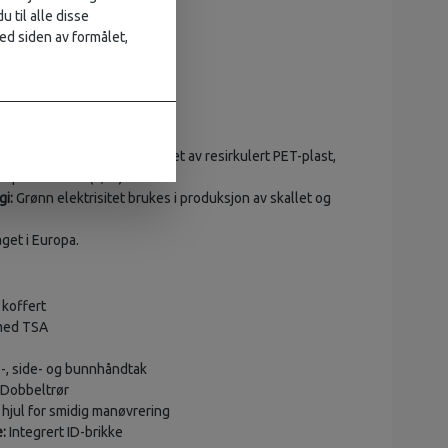
u til alle disse
ig pakningsvekt:
Over 25 kg
ed siden av formålet,
1542
erier
ten til logo-foringen er laget av resirkulert PET-plast,
6 plastflasker (0,5 l).
gi:
Grønn elektrisitet brukes i produksjon av skallet og
get i Europa.
koffert
med TSA
, side- og bunnhåndtak
Dobbeltrør
e hjul for smidig manøvrering
:
Integrert ID-brikke