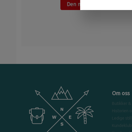
Om oss
Butikker &
Historien 
Ledige stil
Kundeklub