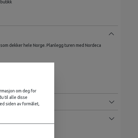
 butikk
ast som dekker hele Norge. Planlegg turen med Nordeca
eca
ien
formasjon om deg for
u til alle disse
ed siden av formålet,