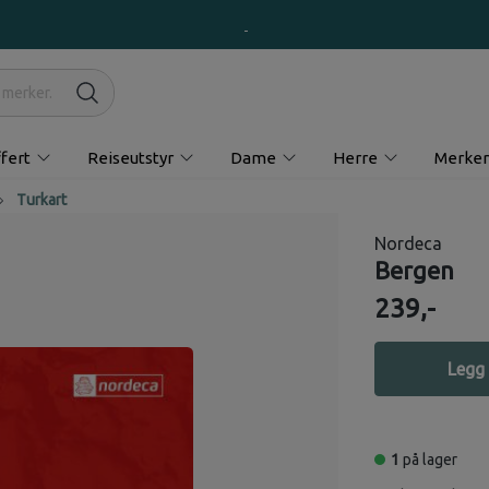
fert
Reiseutstyr
Dame
Herre
Merker
Turkart
Nordeca
Bergen
239,-
Legg 
1
på lager