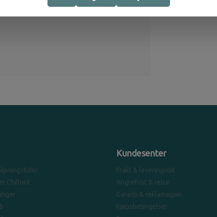
Kundesenter
 åpningstider
Frakt & leveringstid
om Chillout
Angrefrist & retur
linger
Garanti & reklamasjon
b
Kjøpsbetingelser