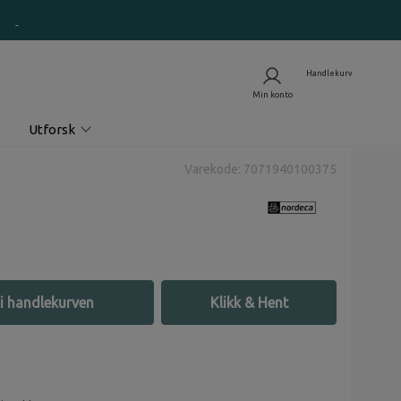
Utforsk
Varekode: 7071940100375
i handlekurven
Klikk & Hent