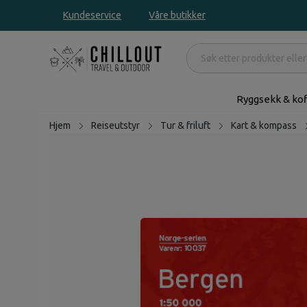
Kundeservice
Våre butikker
Ryggsekk & kof
Hjem
Reiseutstyr
Tur & friluft
Kart & kompass