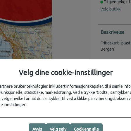
Tilgjengelig i 1
Velg butikk
Beskrivelse
Fritidskart i pl
Bergen
Utgitt: 2015
Produsent: Nord
Velg dine cookie-innstillinger
Serie: Norge-ser
artnere bruker teknologier, inkludert informasjonskapsler, til å samle in
 Funksjonelle, statistiske, markedsføring. Ved å trykke 'Godta', samtykker d
Vurderinger
velge hvilke formål du samtykker til ved å klikke på avmerkingsboksen v
e innstillinger'.
Produsent
Avvis
Velg selv
Godkjenn alle