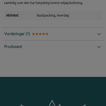
samtidig som den har betydelig lavere miljøpåvirkning.
Aktivitet:
Backpacking
, Hverdag
Vurderinger
Karakter:
5.0 av 5 mulige
Produsent