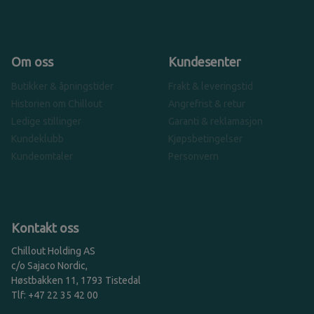
Om oss
Kundesenter
Butikker & åpningstider
Frakt & leveringstid
Historien om Chillout
Angrefrist & retur
Ledige stillinger
Garanti & reklamasjon
Kundeklubb
Kjøpsbetingelser
Kundeomtaler
Personvern
Kontakt oss
Chillout Holding AS
c/o Sajaco Nordic,
Høstbakken 11, 1793 Tistedal
Tlf: +47 22 35 42 00