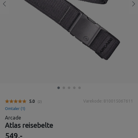
Varekode: 810015067611
Gjennomsnittskarakter:
5.0
(
stemmer:
2
)
Omtaler (
1
)
Arcade
Atlas reisebelte
549,-