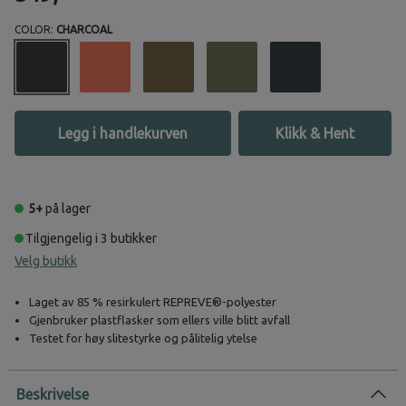
COLOR:
CHARCOAL
Legg i handlekurven
Klikk & Hent
5+
på lager
Tilgjengelig i 3 butikker
Velg butikk
Laget av 85 % resirkulert REPREVE®️-polyester
Gjenbruker plastflasker som ellers ville blitt avfall
Testet for høy slitestyrke og pålitelig ytelse
Beskrivelse