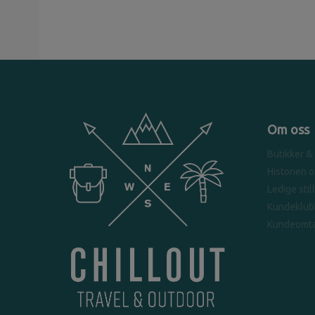
Om oss
Butikker &
Historien 
Ledige stil
Kundeklub
Kundeomta