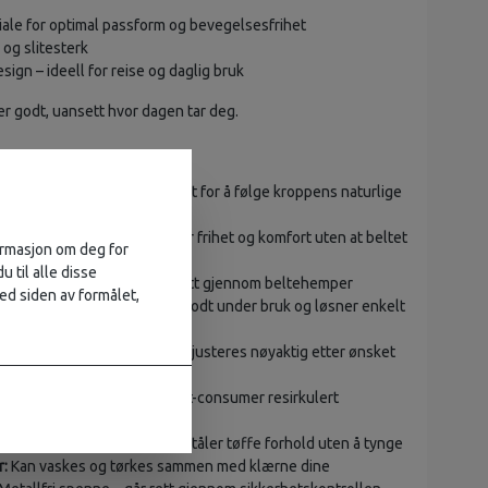
iale for optimal passform og bevegelsesfrihet
og slitesterk
sign – ideell for reise og daglig bruk
er godt, uansett hvor dagen tar deg.
 spenne:
Lavprofilert og støpt for å følge kroppens naturlige
evegelse:
Elastisk webbing gir frihet og komfort uten at beltet
formasjon om deg for
er
u til alle disse
vsmalnet spenne som glir lett gjennom beltehemper
ed siden av formålet,
3-delt spennesystem:
Sitter godt under bruk og løsner enkelt
ykk
:
Ingen faste hull – spennen justeres nøyaktig etter ønsket
aterialer:
Laget av 85 % post-consumer resirkulert
lyester
:
Spenne i høyfast plast som tåler tøffe forhold uten å tynge
:
Kan vaskes og tørkes sammen med klærne dine