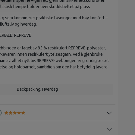
Metallfri spenne – går rett gjennom sikkerhetskontrollen
lastisk hempe holder overskuddsbeltet på plass
alg som kombinerer praktiske løsninger med høy komfort –
iluftsliv og hverdag.
RIALE: REPREVE
bingen er laget av 85 % resirkulert REPREVE-polyester,
evaren innen resirkulert ytelsesgarn. Ved å gjenbruke
man avfall et nytt liv. REPREVE-webbingen er grundig testet
ytelse og holdbarhet, samtidig som den har betydelig lavere
Backpacking
, Hverdag
Karakter:
5.0 av 5 mulige