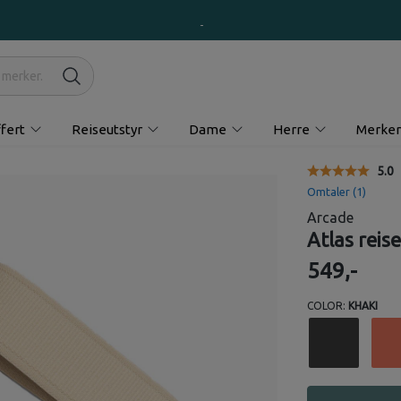
fert
Reiseutstyr
Dame
Herre
Merker
Gjen
5.0
Omtaler (
1
)
Arcade
Atlas reis
549,-
COLOR:
KHAKI