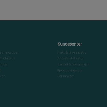
Kundesenter
 åpningstider
Frakt & leveringstid
om Chillout
Angrefrist & retur
linger
Garanti & reklamasjon
b
Kjøpsbetingelser
ler
Personvern