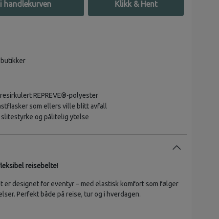
i handlekurven
Klikk & Hent
 butikker
 resirkulert REPREVE®️-polyester
tflasker som ellers ville blitt avfall
slitestyrke og pålitelig ytelse
leksibel reisebelte!
lt er designet for eventyr – med elastisk komfort som følger
ser. Perfekt både på reise, tur og i hverdagen.