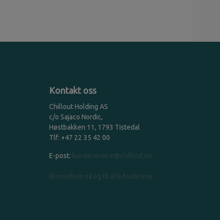
Kontakt oss
Chillout Holding AS
c/o Sajaco Nordic,
Høstbakken 11, 1793 Tistedal
Tlf: +47 22 35 42 00
E-post:
kundeservice@chillout.no
Bli medlem nå og få alle fordelene