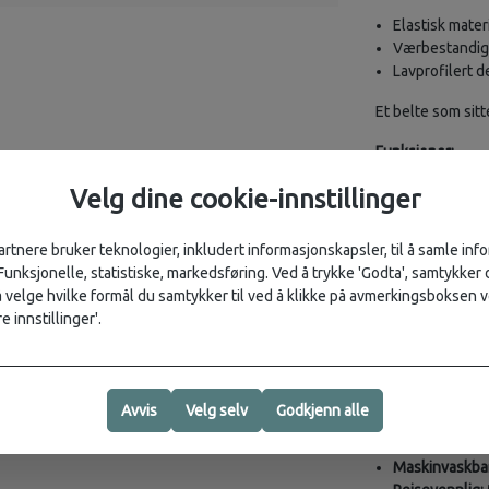
Elastisk mater
Værbestandig 
Lavprofilert de
Et belte som sitt
Funksjoner:
Formtilpasset
Velg dine cookie-innstillinger
form
Stretch for b
artnere bruker teknologier, inkludert informasjonskapsler, til å samle in
glir eller klyp
 Funksjonelle, statistiske, markedsføring. Ved å trykke 'Godta', samtykker d
Enkel i bruk:
A
velge hvilke formål du samtykker til ved å klikke på avmerkingsboksen v
Patentsikret 
e innstillinger'.
med mindre tr
Mikrojustering
passform
Resirkulerte m
Avvis
Velg selv
Godkjenn alle
REPREVE®️ po
Lett og robust
Maskinvaskbar