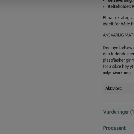
Reisevennlig:
Belteholder:
E
Et bærekraftig v
ideelt for både fr
ANSVARLIG MATE
Den nye belteweb
den ledende merk
plastflasker gir 
for å sikre høy 
miljøpåvirkning.
Aktivitet:
Vurderinger
Produsent