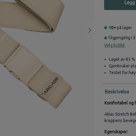
Legg 
10+
på lager
Tilgjengelig i 3
Velg butikk
Laget av 85 %
Gjenbruker plas
Testet for høy 
Beskrivelse
Komfortabel og f
Atlas Stretch Be
kroppens bevegel
Egenskaper: