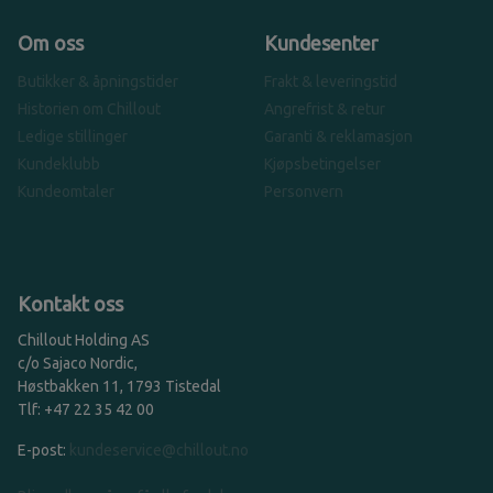
Om oss
Kundesenter
Butikker & åpningstider
Frakt & leveringstid
Historien om Chillout
Angrefrist & retur
Ledige stillinger
Garanti & reklamasjon
Kundeklubb
Kjøpsbetingelser
Kundeomtaler
Personvern
Kontakt oss
Chillout Holding AS
c/o Sajaco Nordic,
Høstbakken 11, 1793 Tistedal
Tlf: +47 22 35 42 00
E-post:
kundeservice@chillout.no