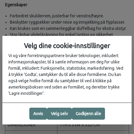
Egenskaper
Forbedret skulderrem, justerbar for venstre/høyre.
Beskytter ryggsekker under reise og innsjekking på flyplasser.
Kan brukes som en sammenleggbar duffelbag for ekstra utstyr.
Stor låsbar glidelåsåpning for enkel lasting og sikkerhet.
Håndtak på topp og side.
Velg dine cookie-innstillinger
Vindu for ID-kort.
Kan pakkes sammen i sin egen lomme.
Vi og våre forretningspartnere bruker teknologier, inkludert
informasjonskapsler, til å samle informasjon om deg for ulike
STOFF
formål, inkludert: Funksjonelle, statistiske, markedsføring. Ved
å trykke 'Godta', samtykker du til alle disse formålene. Du kan
HOVED
også velge hvilke formål du samtykker til ved å klikke på
bluesign® approved 100% recycled 210D high-tenacity double
avmerkingsboksen ved siden av formålet, og deretter trykke
ripstop nylon, DWR treatments made without PFAS
'Lagre innstillinger'.
Én størrelse
3
VOLUM
5492 IN
/ 90 L
Avvis
Velg selv
Godkjenn alle
DIMENSJONER
77H X 35W X 32D CM