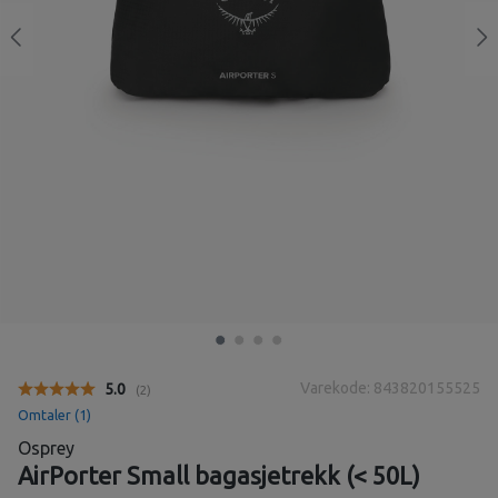
Varekode: 843820155525
Gjennomsnittskarakter:
5.0
(
stemmer:
2
)
Omtaler (
1
)
Osprey
AirPorter Small bagasjetrekk (< 50L)