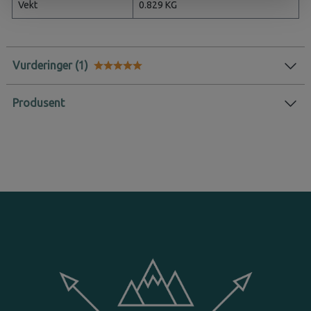
Vekt
0.829 KG
Vurderinger
Karakter:
5.0 av 5 mulige
Produsent