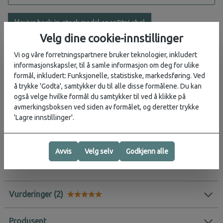
klaviyo.back-in-stock.modal.openBtnLabel
Velg dine cookie-innstillinger
Ikke på lager
Vi og våre forretningspartnere bruker teknologier, inkludert
Ikke tilgjengelig i butikk
informasjonskapsler, til å samle informasjon om deg for ulike
formål, inkludert: Funksjonelle, statistiske, markedsføring. Ved
å trykke 'Godta', samtykker du til alle disse formålene. Du kan
også velge hvilke formål du samtykker til ved å klikke på
Beskrivelse
avmerkingsboksen ved siden av formålet, og deretter trykke
'Lagre innstillinger'.
Den ultimate reisesandalen som kan brukes til alt!
Den er nå lettere en noen gang, tørker fort og har en velig god såle
Avvis
Velg selv
Godkjenn alle
som sitter godt på underlaget.
Vurderinger
Karakter:
5.0 av 5 mulige
Produsent