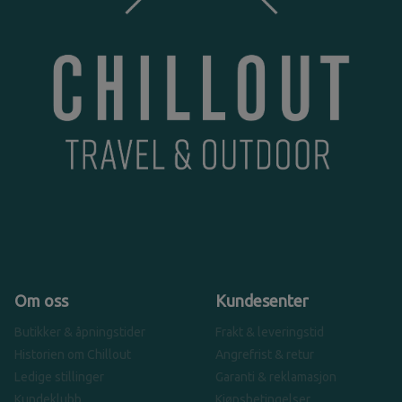
Om oss
Kundesenter
Butikker & åpningstider
Frakt & leveringstid
Historien om Chillout
Angrefrist & retur
Ledige stillinger
Garanti & reklamasjon
Kundeklubb
Kjøpsbetingelser