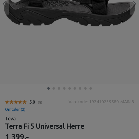
Varekode: 192410239580-MAIN.8
Gjennomsnittskarakter:
5.0
(
stemmer:
8
)
Omtaler (
2
)
Teva
Terra Fi 5 Universal Herre
1 399,-